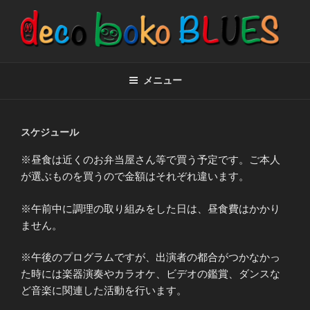
コ
ン
テ
ン
BE HAPPY
でこぼこブルース
ツ
メニュー
へ
ス
キ
スケジュール
ッ
プ
※昼食は近くのお弁当屋さん等で買う予定です。ご本人
が選ぶものを買うので金額はそれぞれ違います。
※午前中に調理の取り組みをした日は、昼食費はかかり
ません。
※午後のプログラムですが、出演者の都合がつかなかっ
た時には楽器演奏やカラオケ、ビデオの鑑賞、ダンスな
ど音楽に関連した活動を行います。