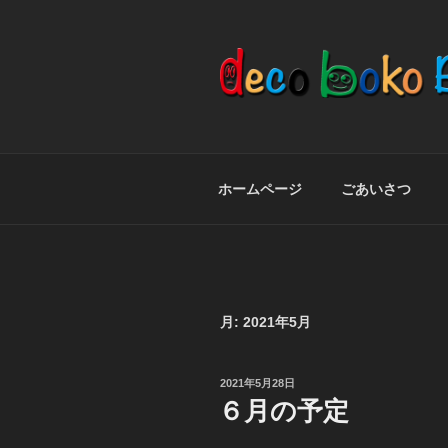
コ
ン
テ
ン
ツ
BE HAPPY
でこぼこブルース
へ
ス
キ
ホームページ
ごあいさつ
ッ
プ
月:
2021年5月
投
2021年5月28日
稿
６月の予定
日: